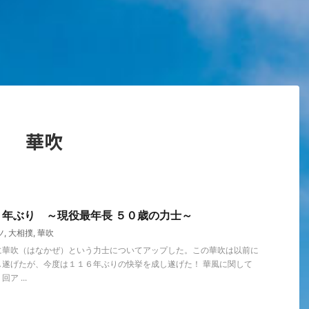
華吹
年ぶり ～現役最年長 ５０歳の力士～
ツ
,
大相撲
,
華吹
に華吹（はなかぜ）という力士についてアップした。この華吹は以前に
し遂げたが、今度は１１６年ぶりの快挙を成し遂げた！ 華風に関して
 ...