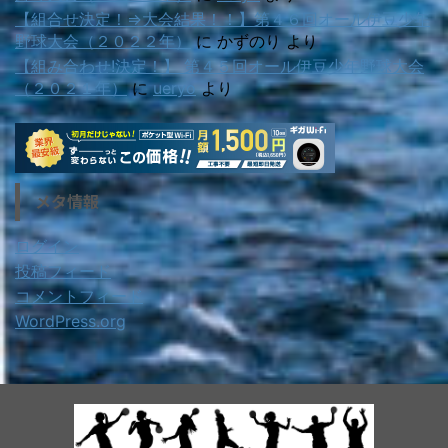
【組合せ決定！⇒大会結果！！】第４６回オール伊豆少年
野球大会（２０２２年）
に
かずのり
より
【組み合わせ!決定！】 第４５回オール伊豆少年野球大会
（２０２１年）
に
ueryo
より
メタ情報
ログイン
投稿フィード
コメントフィード
WordPress.org