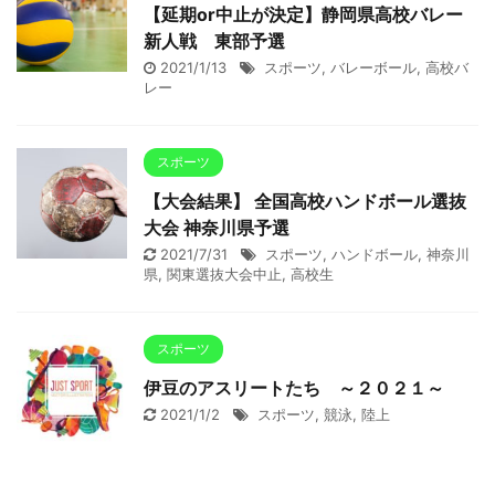
【延期or中止が決定】静岡県高校バレー
新人戦 東部予選
2021/1/13
スポーツ
,
バレーボール
,
高校バ
レー
スポーツ
【大会結果】 全国高校ハンドボール選抜
大会 神奈川県予選
2021/7/31
スポーツ
,
ハンドボール
,
神奈川
県
,
関東選抜大会中止
,
高校生
スポーツ
伊豆のアスリートたち ～２０２１～
2021/1/2
スポーツ
,
競泳
,
陸上