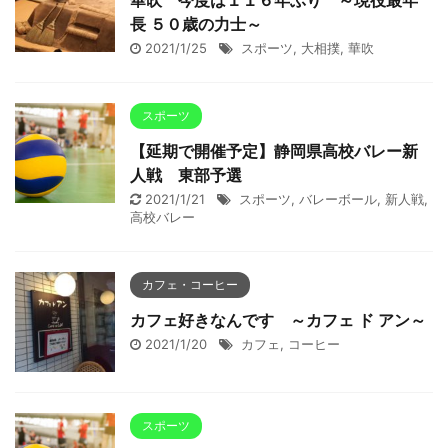
華吹 今度は１１６年ぶり ～現役最年
長 ５０歳の力士～
2021/1/25
スポーツ
,
大相撲
,
華吹
スポーツ
【延期で開催予定】静岡県高校バレー新
人戦 東部予選
2021/1/21
スポーツ
,
バレーボール
,
新人戦
,
高校バレー
カフェ・コーヒー
カフェ好きなんです ～カフェ ド アン～
2021/1/20
カフェ
,
コーヒー
スポーツ