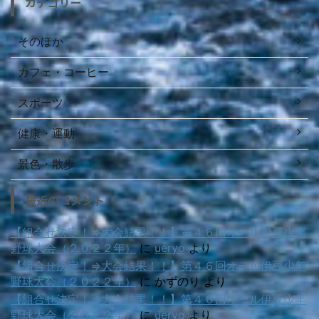
カテゴリー
そのほか
カフェ・コーヒー
スポーツ
健康・運動
景色・散歩
最近のコメント
【組合せ決定！⇒大会結果！！】第４６回オール伊豆少年
野球大会（２０２２年）
に
ueryo
より
【組合せ決定！⇒大会結果！！】第４６回オール伊豆少年
野球大会（２０２２年）
に
かずのり
より
【組合せ決定！⇒大会結果！！】第４６回オール伊豆少年
野球大会（２０２２年）
に
ueryo
より