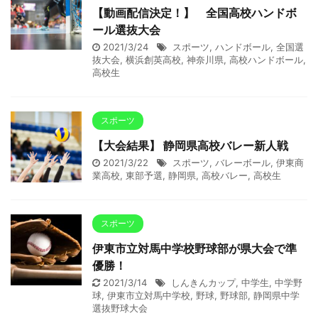
【動画配信決定！】 全国高校ハンドボ
ール選抜大会
2021/3/24
スポーツ
,
ハンドボール
,
全国選
抜大会
,
横浜創英高校
,
神奈川県
,
高校ハンドボール
,
高校生
スポーツ
【大会結果】 静岡県高校バレー新人戦
2021/3/22
スポーツ
,
バレーボール
,
伊東商
業高校
,
東部予選
,
静岡県
,
高校バレー
,
高校生
スポーツ
伊東市立対馬中学校野球部が県大会で準
優勝！
2021/3/14
しんきんカップ
,
中学生
,
中学野
球
,
伊東市立対馬中学校
,
野球
,
野球部
,
静岡県中学
選抜野球大会