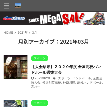
HOME
>
2021年
>
3月
月別アーカイブ：2021年03月
スポーツ
【大会結果】２０２０年度 全国高校ハン
ドボール選抜大会
2021/6/20
スポーツ
,
ハンドボール
,
全国選
抜大会
,
横浜創英高校
,
神奈川県
,
高校ハンドボール
,
高校生
スポーツ