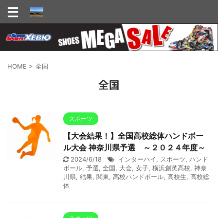
HOME
>
全国
全国
スポーツ
【大会結果！】全国高校総体ハンドボー
ル大会 神奈川県予選 ～２０２４年度～
2024/6/18
インターハイ
,
スポーツ
,
ハンド
ボール
,
予選
,
全国
,
大会
,
女子
,
横浜創英高校
,
神奈
川県
,
結果
,
関東
,
高校ハンドボール
,
高校生
,
高校総
体