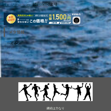
（２０２１年）
に
ueryo
より
メタ情報
ログイン
投稿フィード
コメントフィード
WordPress.org
継続は力なり