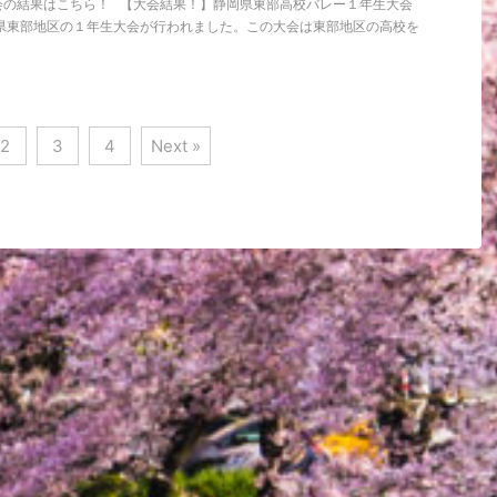
会の結果はこちら！ 【大会結果！】静岡県東部高校バレー１年生大会
岡県東部地区の１年生大会が行われました。この大会は東部地区の高校を
2
3
4
Next »