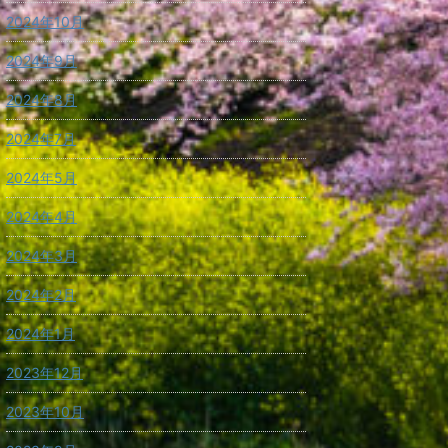
2024年10月
2024年9月
2024年8月
2024年7月
2024年5月
2024年4月
2024年3月
2024年2月
2024年1月
2023年12月
2023年10月