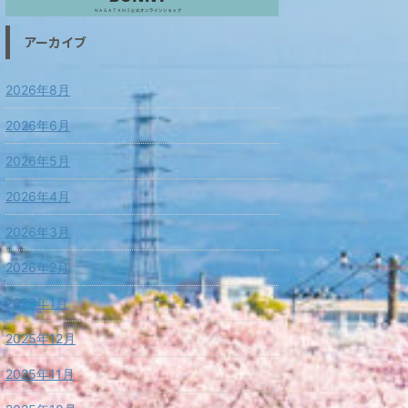
アーカイブ
2026年8月
2026年6月
2026年5月
2026年4月
2026年3月
2026年2月
2026年1月
2025年12月
2025年11月