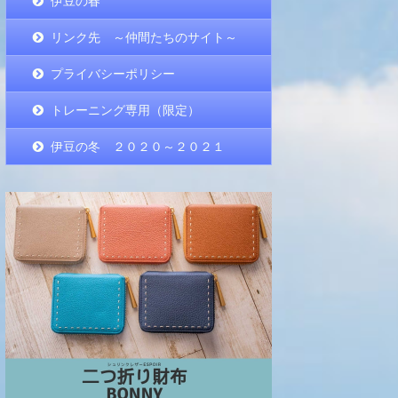
伊豆の春
リンク先 ～仲間たちのサイト～
プライバシーポリシー
トレーニング専用（限定）
伊豆の冬 ２０２０～２０２１