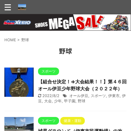
HOME
>
野球
野球
スポーツ
【組合せ決定！⇒大会結果！！】第４６回
オール伊豆少年野球大会（２０２２年）
2022/8/2
オール伊豆
,
スポーツ
,
伊東市
,
伊
豆
,
大会
,
少年
,
甲子園
,
野球
スポーツ
健康・運動