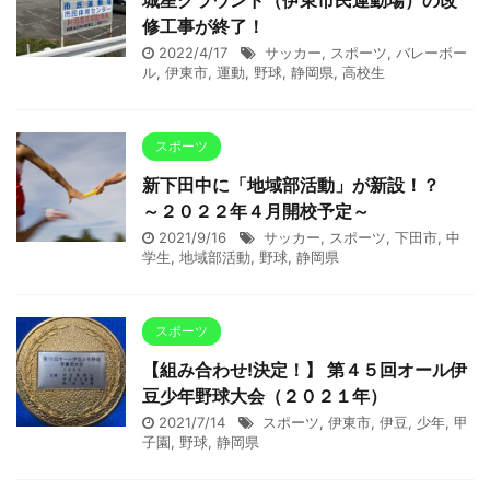
城星グラウンド（伊東市民運動場）の改
修工事が終了！
2022/4/17
サッカー
,
スポーツ
,
バレーボー
ル
,
伊東市
,
運動
,
野球
,
静岡県
,
高校生
スポーツ
新下田中に「地域部活動」が新設！？
～２０２２年４月開校予定～
2021/9/16
サッカー
,
スポーツ
,
下田市
,
中
学生
,
地域部活動
,
野球
,
静岡県
スポーツ
【組み合わせ!決定！】 第４５回オール伊
豆少年野球大会（２０２１年）
2021/7/14
スポーツ
,
伊東市
,
伊豆
,
少年
,
甲
子園
,
野球
,
静岡県