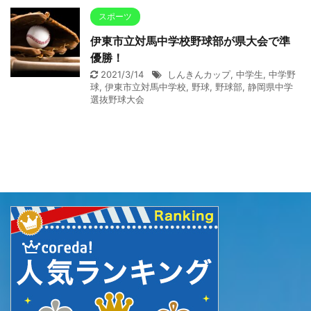
スポーツ
伊東市立対馬中学校野球部が県大会で準
優勝！
2021/3/14
しんきんカップ
,
中学生
,
中学野
球
,
伊東市立対馬中学校
,
野球
,
野球部
,
静岡県中学
選抜野球大会