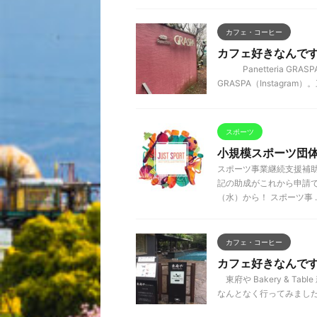
カフェ・コーヒー
カフェ好きなんです ～
Panetteria GRAS
GRASPA（Instagra
スポーツ
小規模スポーツ団
スポーツ事業継続支援補助
記の助成がこれから申請
（水）から！ スポーツ事 ..
カフェ・コーヒー
カフェ好きなんです ～
東府や Bakery & 
なんとなく行ってみました