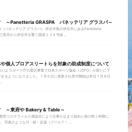
Panetteria GRASPA パネッテリア グラスパ～
PA（パネッテリア グラスパ） 伊豆半島の伊豆市にあるPanetteria
m）。三島市から伊豆市を繋ぐ国道１３６号線 ...
体や個人プロアスリートらを対象の助成制度について
とは スポーツ庁の委託事業で日本スポーツ協会（JSPO）が新たに下
できるようになりました。７月６日に更新され受付開始は本日７月８日
.
東府や Bakery & Table～
Table 新型コロナウイルス感染症により仕事が止まり始めた桜の咲く時期に、
。写真のような川・桜・足湯（プール？！ ...