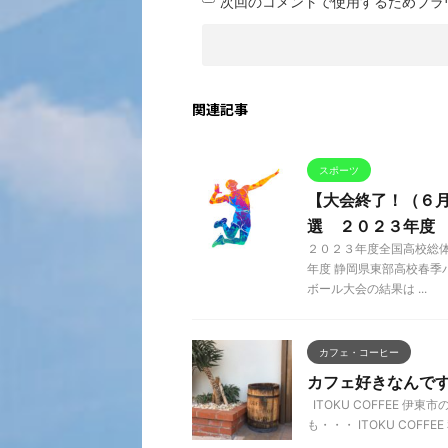
次回のコメントで使用するためブラ
関連記事
スポーツ
【大会終了！（６月
選 ２０２３年度
２０２３年度全国高校総体
年度 静岡県東部高校春季
ボール大会の結果は ...
カフェ・コーヒー
カフェ好きなんです 
ITOKU COFFEE 
も・・・ ITOKU COF