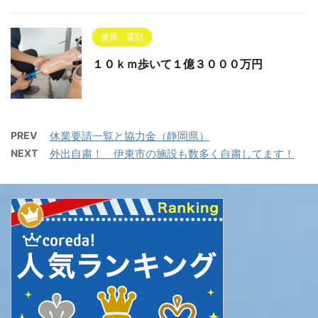
健康・運動
１０ｋｍ歩いて１億３０００万円
PREV
休業要請一覧と協力金（静岡県）
NEXT
外出自粛！ 伊東市の施設も数多く自粛してます！