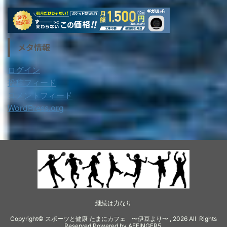
メタ情報
ログイン
投稿フィード
コメントフィード
WordPress.org
継続は力なり
Copyright© スポーツと健康 たまにカフェ 〜伊豆より〜 , 2026 All Rights
Reserved Powered by
AFFINGER5
.