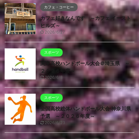
カフェ・コーヒー
カフェ好きなんです ～カフェ イースト
ヒルズ～
2026/6/27
スポーツ
関東高校ハンドボール大会＠埼玉県 ～
２０２６年度～
2026/6/8
スポーツ
全国高校総体ハンドボール大会 神奈川県
予選 ～２０２６年度～
2026/6/23