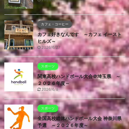
カフェ・コーヒー
カフェ好きなんです ～カフェ イースト
ヒルズ～
2026/6/27
スポーツ
関東高校ハンドボール大会＠埼玉県 ～
２０２６年度～
2026/6/8
スポーツ
全国高校総体ハンドボール大会 神奈川県
予選 ～２０２６年度～