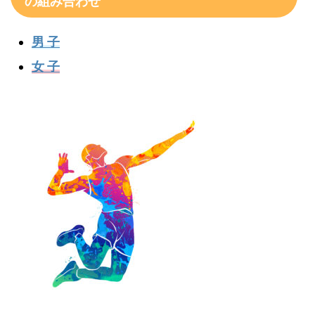
の組み合わせ
男 子
女 子