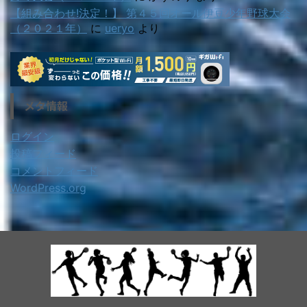
【組み合わせ!決定！】 第４５回オール伊豆少年野球大会
（２０２１年）
に
ueryo
より
メタ情報
ログイン
投稿フィード
コメントフィード
WordPress.org