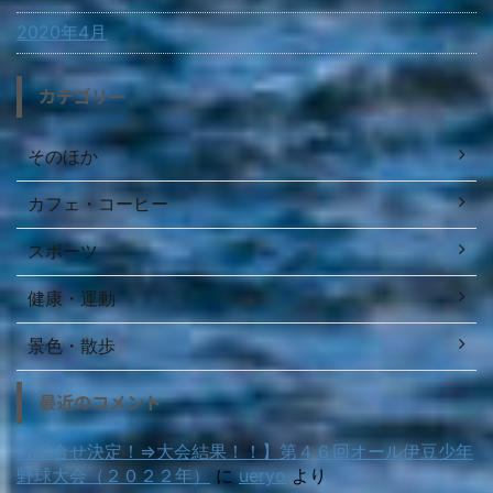
2020年4月
カテゴリー
そのほか
カフェ・コーヒー
スポーツ
健康・運動
景色・散歩
最近のコメント
【組合せ決定！⇒大会結果！！】第４６回オール伊豆少年
野球大会（２０２２年）
に
ueryo
より