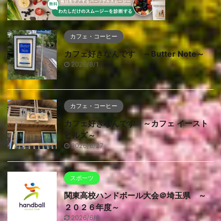
カフェ・コーヒー
カフェ好きなんです ～Butter Note～
2026/8/1
カフェ・コーヒー
カフェ好きなんです ～カフェ イースト
ヒルズ～
2026/6/27
スポーツ
関東高校ハンドボール大会＠埼玉県 ～
２０２６年度～
2026/6/8