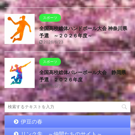
スポーツ
全国高校総体ハンドボール大会 神奈川県
予選 ～２０２６年度～
2026/6/23
スポーツ
全国高校総体バレーボール大会 静岡県
予選 ２０２６年度
2026/5/31
伊豆の春
リンク先 ～仲間たちのサイト～