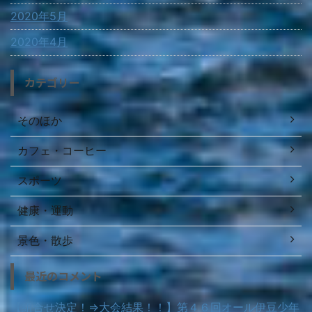
2020年5月
2020年4月
カテゴリー
そのほか
カフェ・コーヒー
スポーツ
健康・運動
景色・散歩
最近のコメント
【組合せ決定！⇒大会結果！！】第４６回オール伊豆少年