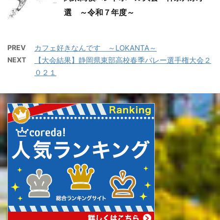
選 ～令和７年度～
PREV
カフェ好きなんです ～LOKANTA～
NEXT
【大会結果】静岡県東部高校春季バレー選手権大会２
０２１