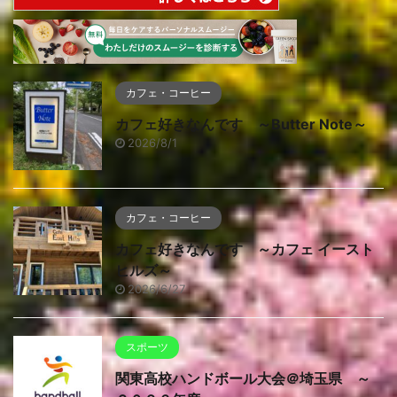
カフェ・コーヒー
カフェ好きなんです ～Butter Note～
2026/8/1
カフェ・コーヒー
カフェ好きなんです ～カフェ イースト
ヒルズ～
2026/6/27
スポーツ
関東高校ハンドボール大会＠埼玉県 ～