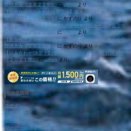
野球大会（２０２２年）
に
ueryo
より
【組合せ決定！⇒大会結果！！】第４６回オール伊豆少年
野球大会（２０２２年）
に
かずのり
より
【組合せ決定！⇒大会結果！！】第４６回オール伊豆少年
野球大会（２０２２年）
に
ueryo
より
【組合せ決定！⇒大会結果！！】第４６回オール伊豆少年
野球大会（２０２２年）
に
かずのり
より
【組み合わせ!決定！】 第４５回オール伊豆少年野球大会
（２０２１年）
に
ueryo
より
メタ情報
ログイン
投稿フィード
コメントフィード
WordPress.org