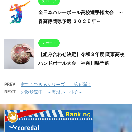
スポーツ
全日本バレーボール高校選手権大会 ～
春高静岡県予選 ２０２５年～
スポーツ
【組み合わせ決定】令和３年度 関東高校
ハンドボール大会 神奈川県予選
PREV
家でもできるシリーズ！ 第５弾！
NEXT
お散歩道中 ～海沿い・椰子～